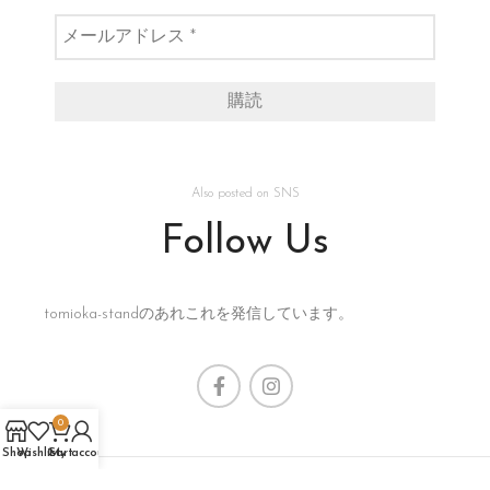
Also posted on SNS
Follow Us
tomioka-standのあれこれを発信しています。
0
Shop
Wishlist
Cart
My account