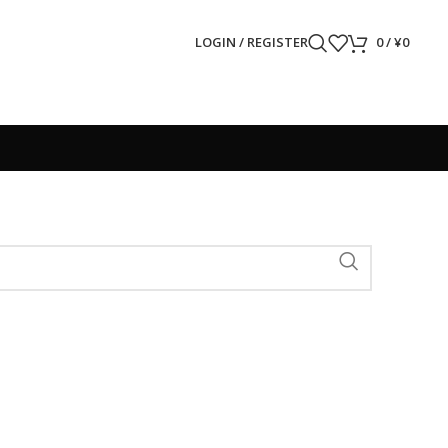
LOGIN / REGISTER
0
/
¥
0