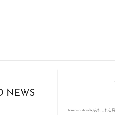
l
D NEWS
tomioka-standのあれこ