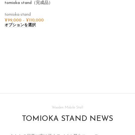
tomioka stand（完成品）
tomioka-stand
¥
99,000
–
¥
110,000
オプションを選択
Wooden Mobile Stall
TOMIOKA STAND NEWS